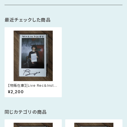
Hat
Single
最近チェックした商品
Postcard
EP
Cheki
【物販在庫】[Live Rec＆Instan
t Film] ライブチェキ 2026年5
¥2,200
月2日(土) 大阪・寺田町Fireloo
p
同じカテゴリの商品