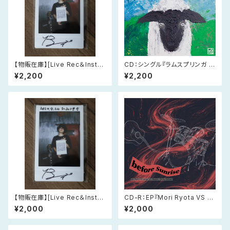
【物販在庫】[Live Rec＆Instan
CD：シングル『ラムスプリンガ E
t Film] ライブチェキ 2026年7
P』
¥2,200
¥2,200
月21日(火) 大阪・東大阪 musi
c cafe bar Kanade
【物販在庫】[Live Rec＆Instan
CD-R：EP『Mori Ryota VS s
t Film] ライブチェキ 2026年2
eries 1st Mission, Drums S
¥2,000
¥2,000
月5日(木) 大阪・cafe Room +
akagen』