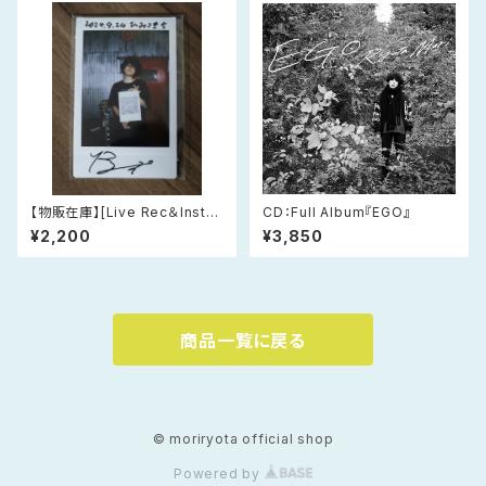
【物販在庫】[Live Rec＆Instan
CD：Full Album『EGO』
t Film] ライブチェキ 2026年5
¥2,200
¥3,850
月2日(土) 大阪・寺田町Fireloo
p
商品一覧に戻る
© moriryota official shop
Powered by