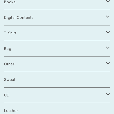
Books
Photo Book
Digital Contents
Project Open Source
T Shirt
2021.03
長袖
Bag
2021.04
半袖
トートバッグ
Other
2021.05
巾着
Sticker
Sweat
マルシェバック
Badge
CD
Guitar Pick
Album
Leather