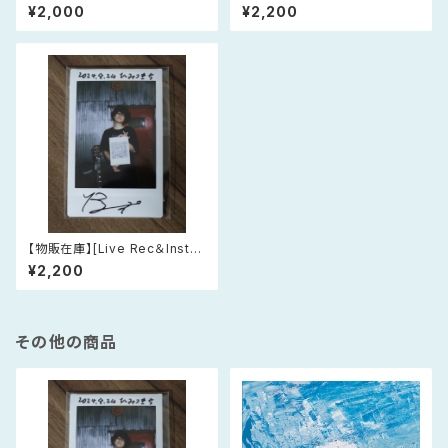
t Film] ライブチェキ 2026年2
t Film] ライブチェキ 2026年8
¥2,000
¥2,200
月5日(木) 大阪・cafe Room +
月4日(火) 大阪・寺田町Fireloo
p
【物販在庫】[Live Rec＆Instan
t Film] ライブチェキ 2026年8
¥2,200
月2日(日) 東京・渋谷LOFT HE
AVEN
その他の商品