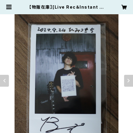
【物販在庫】[Live Rec＆Instant Fi
lm] ライブチェキ 2026年5月2日
(土) 大阪・寺田町Fireloop | morir
yota official shop