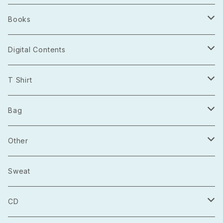
Books
Photo Book
Digital Contents
Project Open Source
T Shirt
2021.03
長袖
Bag
2021.04
半袖
トートバッグ
Other
2021.05
巾着
Sticker
Sweat
マルシェバック
Badge
CD