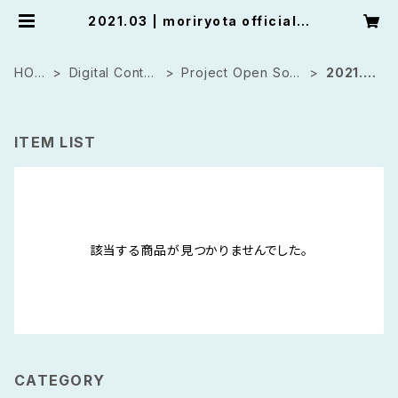
2021.03 | moriryota official s
hop
HOM
Digital Conten
Project Open Sour
2021.0
E
ts
ce
3
ITEM LIST
該当する商品が見つかりませんでした。
CATEGORY