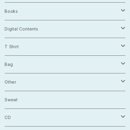
Books
Photo Book
Digital Contents
Project Open Source
T Shirt
2021.03
長袖
Bag
2021.04
半袖
トートバッグ
Other
2021.05
巾着
Sticker
Sweat
マルシェバック
Badge
CD