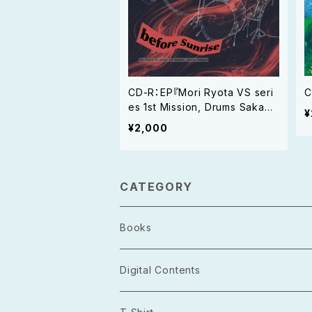
CD-R：EP『Mori Ryota VS seri
es 1st Mission, Drums Sakage
¥
n』
¥2,000
CATEGORY
Books
Photo Book
Digital Contents
Project Open Source