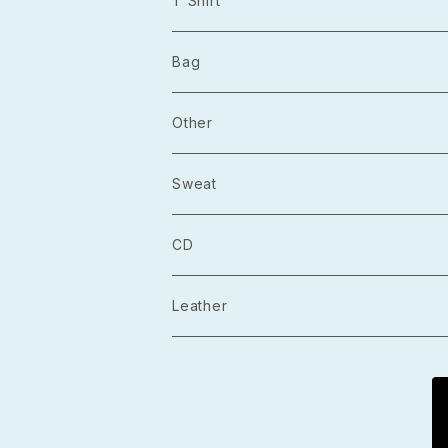
T Shirt
2021.03
長袖
Bag
2021.04
半袖
トートバッグ
Other
2021.05
巾着
Sticker
Sweat
マルシェバック
Badge
CD
Guitar Pick
Album
Leather
Hat
Single
Postcard
EP