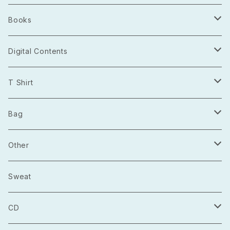
Books
Photo Book
Digital Contents
Project Open Source
T Shirt
2021.03
長袖
Bag
2021.04
半袖
トートバッグ
Other
2021.05
巾着
Sticker
Sweat
マルシェバック
Badge
CD