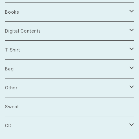
Books
Photo Book
Digital Contents
Project Open Source
T Shirt
2021.03
長袖
Bag
2021.04
半袖
トートバッグ
Other
2021.05
巾着
Sticker
Sweat
マルシェバック
Badge
CD