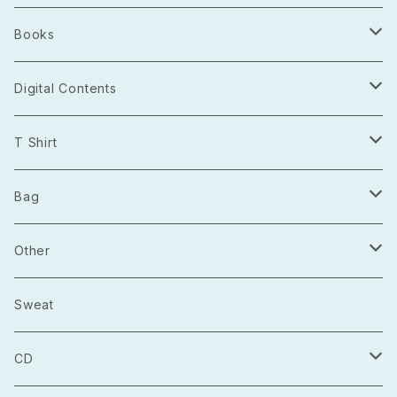
Books
Photo Book
Digital Contents
Project Open Source
T Shirt
2021.03
長袖
Bag
2021.04
半袖
トートバッグ
Other
2021.05
巾着
Sticker
Sweat
マルシェバック
Badge
CD