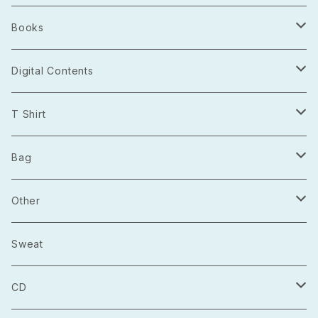
Books
Photo Book
Digital Contents
Project Open Source
T Shirt
2021.03
長袖
Bag
2021.04
半袖
トートバッグ
Other
2021.05
巾着
Sticker
Sweat
マルシェバック
Badge
CD