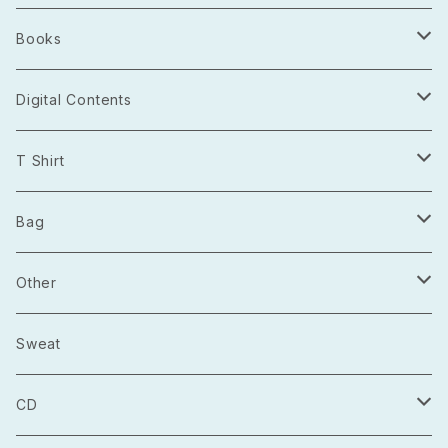
Books
Photo Book
Digital Contents
Project Open Source
T Shirt
2021.03
長袖
Bag
2021.04
半袖
トートバッグ
Other
2021.05
巾着
Sticker
Sweat
マルシェバック
Badge
CD